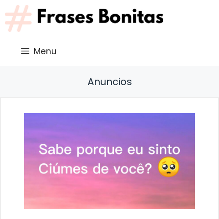
Saltar
al
contenido
Menu
Anuncios