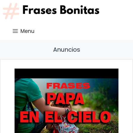
Saltar
al
contenido
Menu
Anuncios