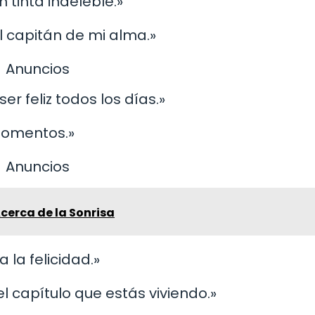
n tinta indeleble.»
el capitán de mi alma.»
Anuncios
r feliz todos los días.»
momentos.»
Anuncios
cerca de la Sonrisa
la felicidad.»
el capítulo que estás viviendo.»