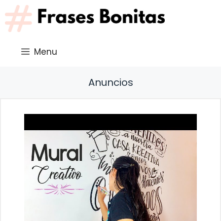
Saltar
al
contenido
Menu
Anuncios