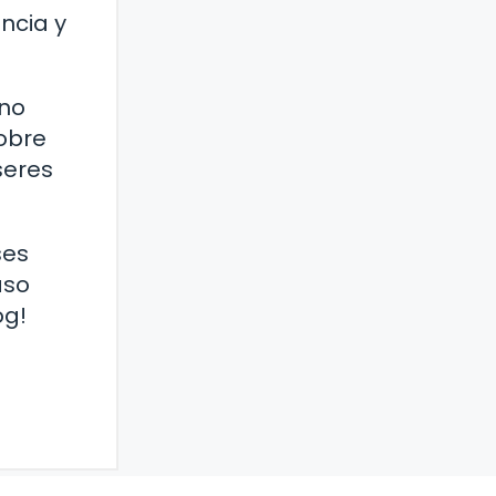
ncia y
ino
sobre
seres
ses
aso
og!