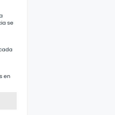
da
ia se
 cada
s en