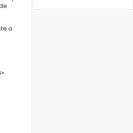
 de
te a
».