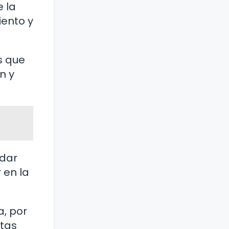
 la
iento y
s que
n y
 dar
 en la
a, por
stas