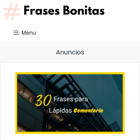
Saltar
al
contenido
Menu
Anuncios