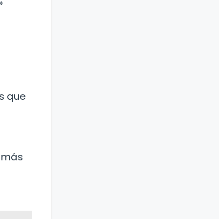
»
s que
s más