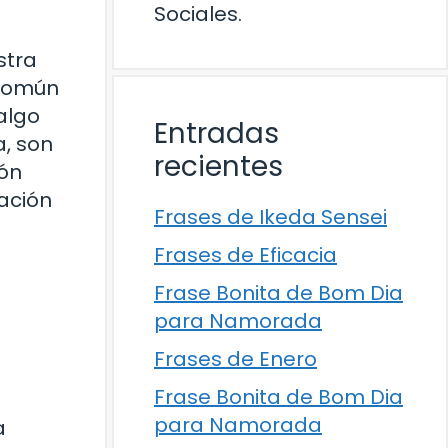
Sociales.
stra
 común
 algo
Entradas
a, son
recientes
ión
ación
Frases de Ikeda Sensei
Frases de Eficacia
Frase Bonita de Bom Dia
para Namorada
Frases de Enero
Frase Bonita de Bom Dia
e
para Namorada
a