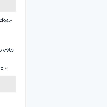
dos.»
o esté
o.»