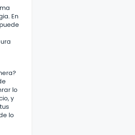
alma
ia. En
 puede
dura
nera?
de
rar lo
io, y
tus
de lo