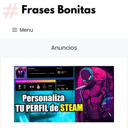
Saltar
al
contenido
Menu
Anuncios