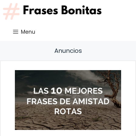
Saltar
al
contenido
Menu
Anuncios