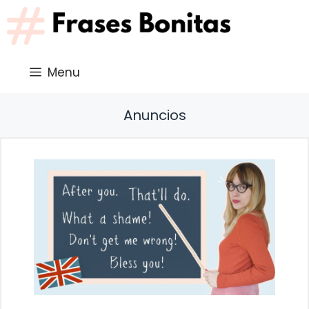
Saltar
al
contenido
Menu
Anuncios