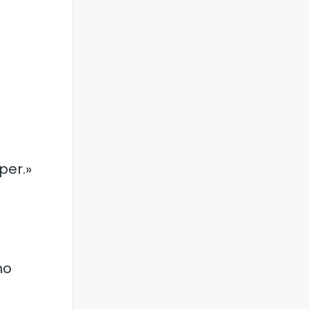
per.»
no