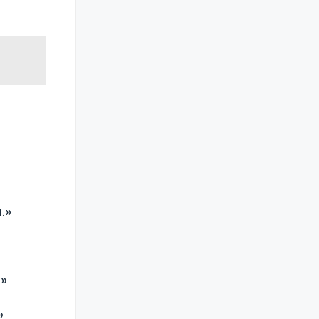
.»
.»
»