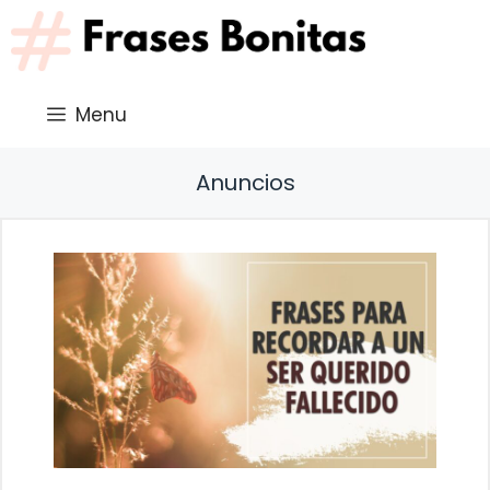
Saltar
al
contenido
Menu
Anuncios