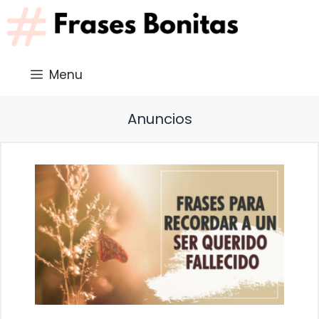
Saltar
al
contenido
Menu
Anuncios