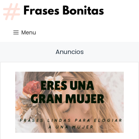
Saltar
al
contenido
Menu
Anuncios