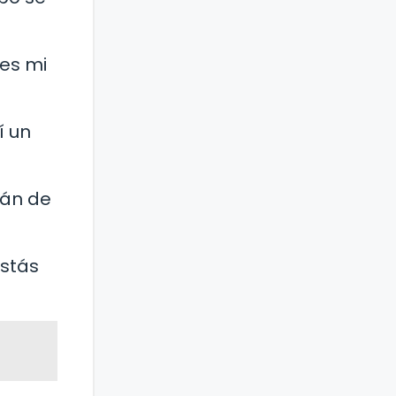
res mi
í un
cán de
estás