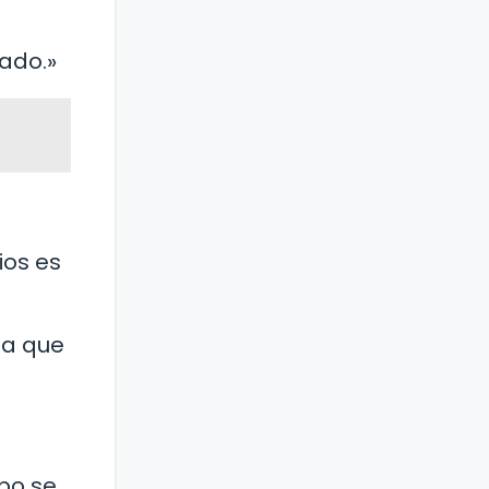
lado.»
ios es
ía que
mpo se