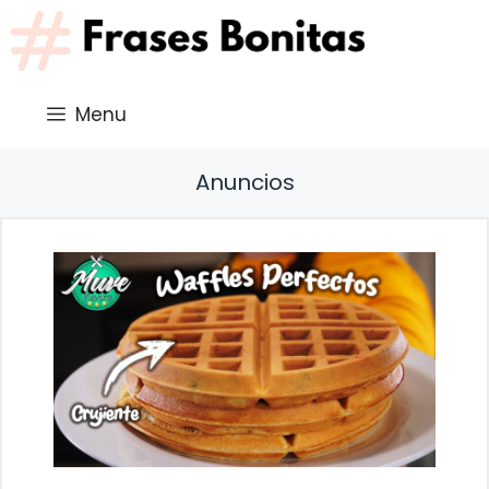
Saltar
al
contenido
Menu
Anuncios