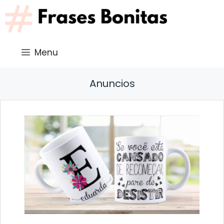
Saltar
al
contenido
Menu
Anuncios