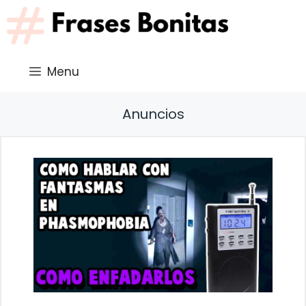
Saltar
al
contenido
Menu
Anuncios