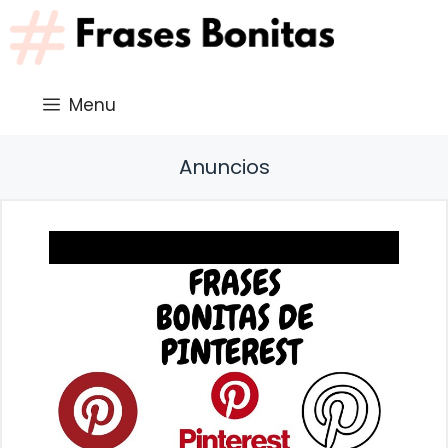
Saltar
al
contenido
Menu
Anuncios