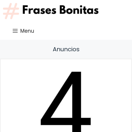
Saltar
al
contenido
Menu
Anuncios