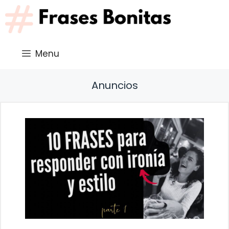
Saltar
al
contenido
Menu
Anuncios