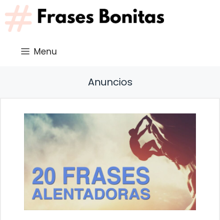
Saltar
al
contenido
Menu
Anuncios