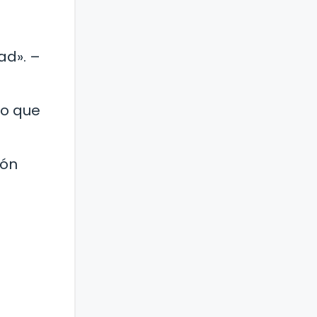
ad». –
ño que
zón