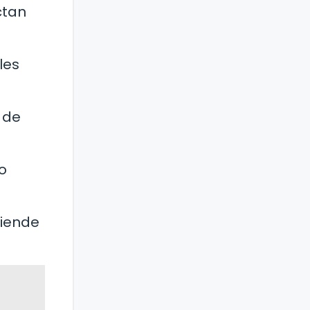
ctan
les
 de
o
ciende