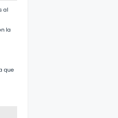
s al
on la
ca que