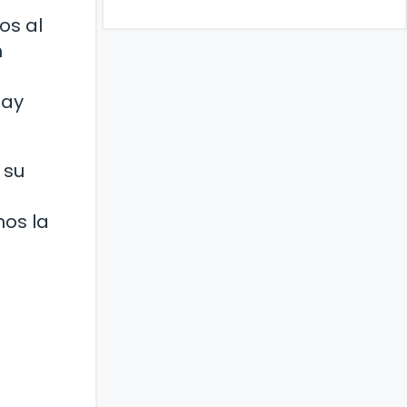
os al
n
hay
 su
nos la