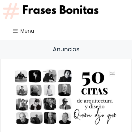
Saltar
al
contenido
Menu
Anuncios