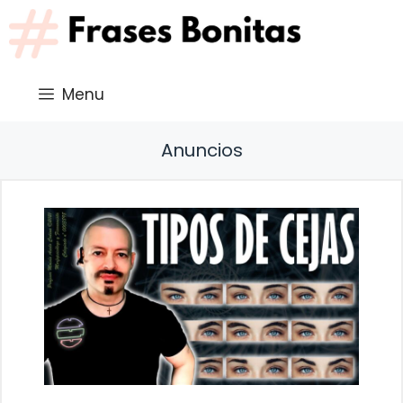
Saltar
al
contenido
Menu
Anuncios