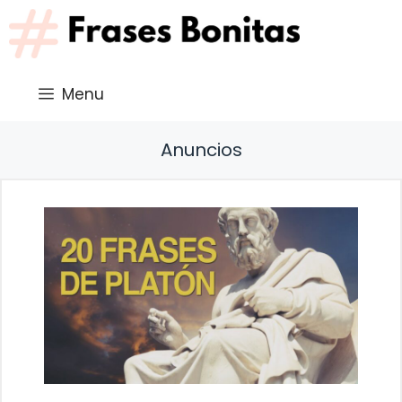
Saltar
al
contenido
Menu
Anuncios