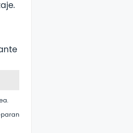
aje.
ante
ea.
reparan