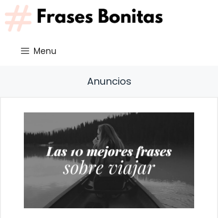
Saltar
al
contenido
Menu
Anuncios