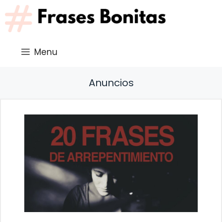
Saltar
al
contenido
Menu
Anuncios