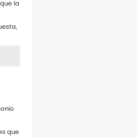
 que la
uesta,
monio
nes que