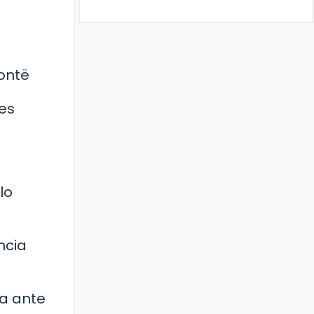
rontë
 es
lo
ncia
za ante