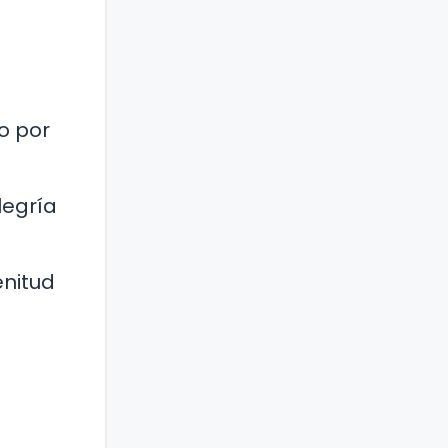
o por
legría
enitud