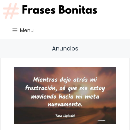
Saltar
al
contenido
Menu
Anuncios