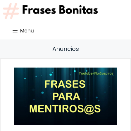
Saltar
al
contenido
Menu
Anuncios