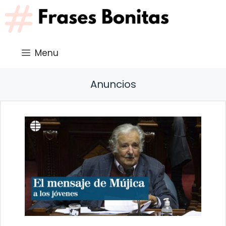
Saltar
al
contenido
Menu
Anuncios