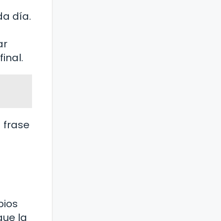
a día.
ar
inal.
a frase
pios
que la