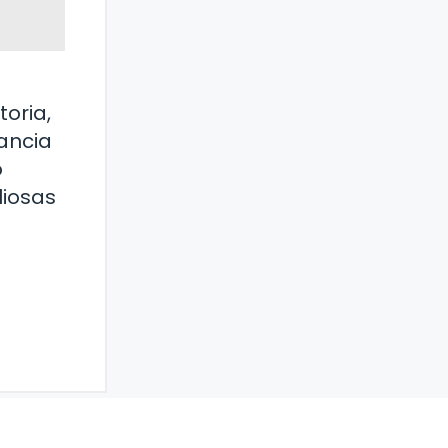
oria,
ancia
o
liosas