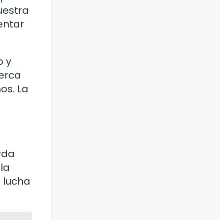
uestra
entar
o y
cerca
os. La
rda
la
a lucha