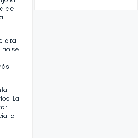
jo la
ta de
da
a cita
, no se
más
ela
los. La
rar
ia la