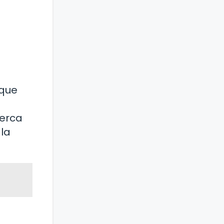
 que
cerca
la