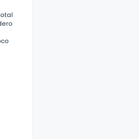
otal
dero
oco