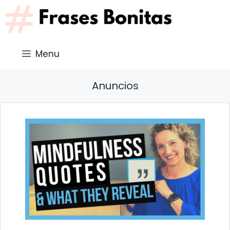
Saltar
al
contenido
Menu
Anuncios