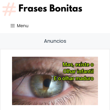
Saltar
al
contenido
Menu
Anuncios