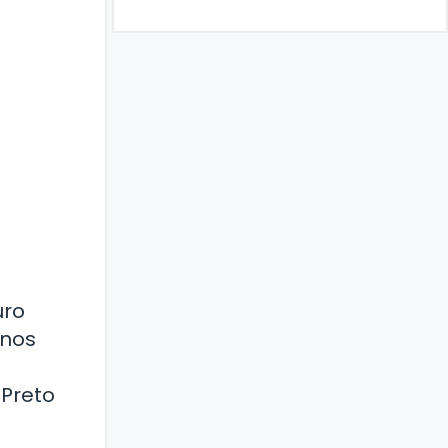
uro
rnos
 Preto