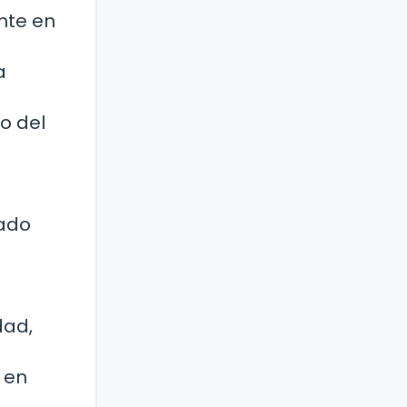
ente en
a
o del
sado
dad,
 en