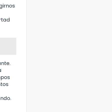
girnos
rtad
ante.
a
mpos
ntos
undo.