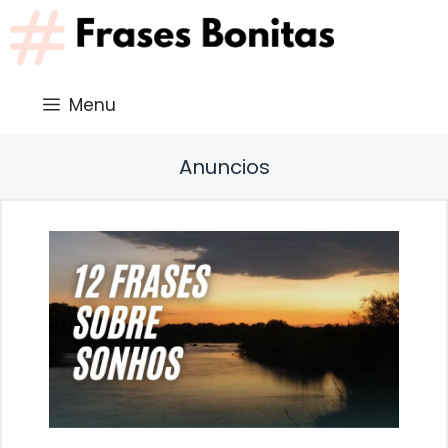
Saltar
al
contenido
Menu
Anuncios