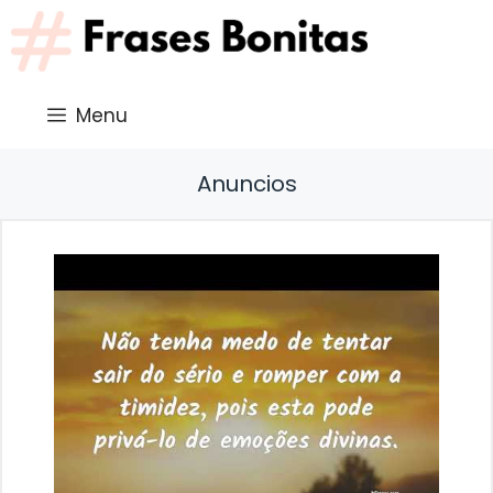
Saltar
al
contenido
Menu
Anuncios