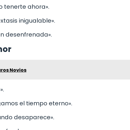
 tenerte ahora».
xtasis inigualable».
ión desenfrenada».
mor
uros Novios
».
amos el tiempo eterno».
mundo desaparece».