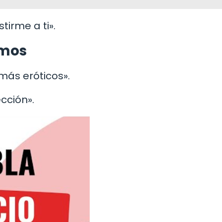
tirme a ti».
imos
más eróticos».
cción».