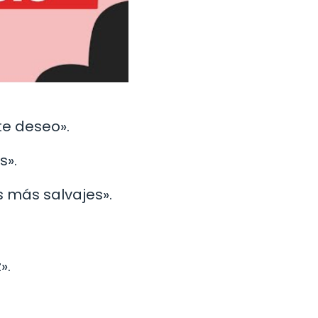
te deseo».
s».
s más salvajes».
».