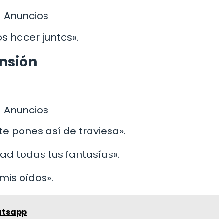
Anuncios
s hacer juntos».
nsión
Anuncios
e pones así de traviesa».
dad todas tus fantasías».
mis oídos».
atsapp