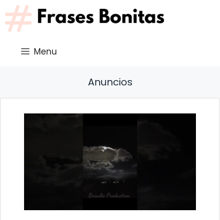
Saltar
al
contenido
Menu
Anuncios