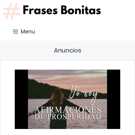
Saltar
al
contenido
Menu
Anuncios