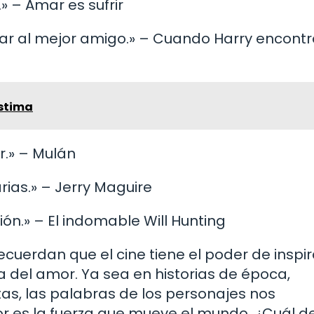
.» – Amar es sufrir
ar al mejor amigo.» – Cuando Harry encontr
estima
r.» – Mulán
rias.» – Jerry Maguire
ión.» – El indomable Will Hunting
cuerdan que el cine tiene el poder de inspir
 del amor. Ya sea en historias de época,
s, las palabras de los personajes nos
r es la fuerza que mueve el mundo. ¿Cuál d