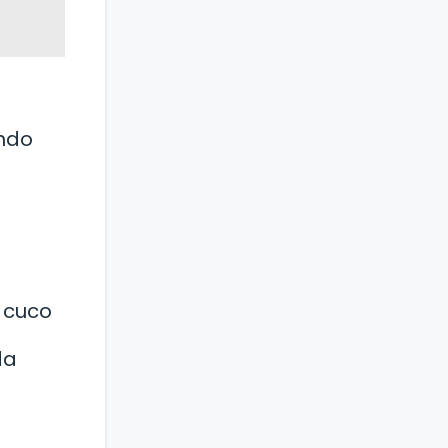
undo
l cuco
da