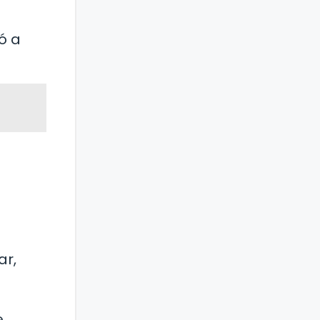
ó a
ar,
e