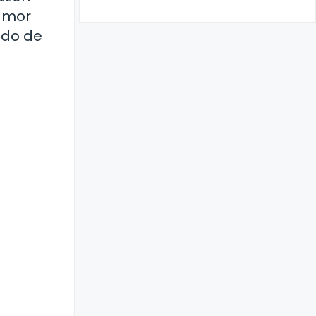
 amor
ndo de