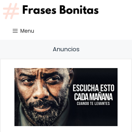
Saltar
al
contenido
Menu
Anuncios