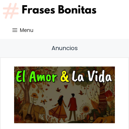
Saltar
al
contenido
Menu
Anuncios