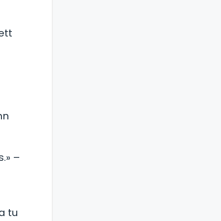
ett
hn
.» –
–
a tu