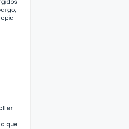
rgidos
bargo,
ropia
s
llier
r a que