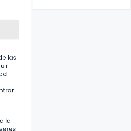
de las
uir
dad
ntrar
a la
seres