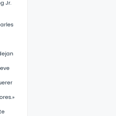
g Jr.
arles
dejan
teve
uerer
ores.»
te