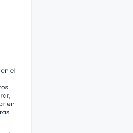
 en el
ros
rar,
ar en
tras