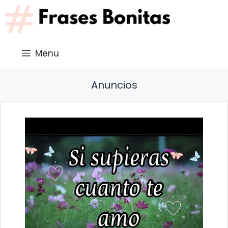
Saltar
al
contenido
Menu
Anuncios