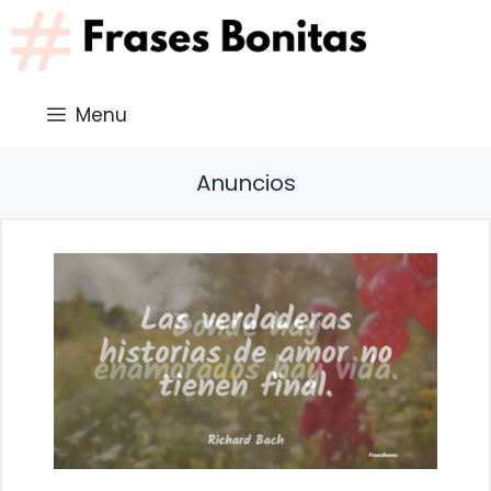
Saltar
al
contenido
Menu
Anuncios