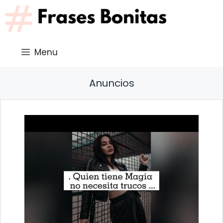
Saltar
al
contenido
Menu
Anuncios