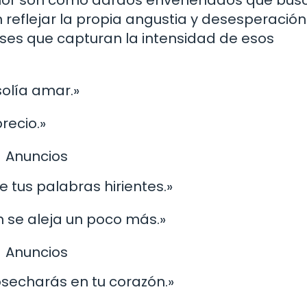
amor son como dardos envenenados que bus
 reflejar la propia angustia y desesperación
ses que capturan la intensidad de esos
solía amar.»
recio.»
Anuncios
e tus palabras hirientes.»
n se aleja un poco más.»
Anuncios
osecharás en tu corazón.»