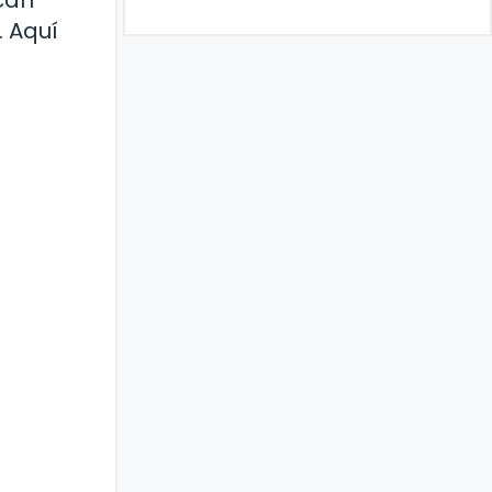
can
. Aquí