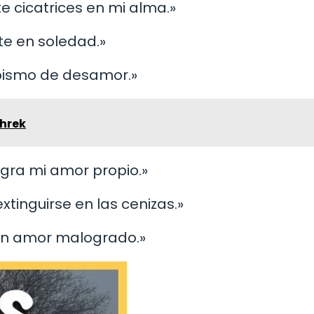
e cicatrices en mi alma.»
rte en soledad.»
abismo de desamor.»
Shrek
ngra mi amor propio.»
extinguirse en las cenizas.»
 un amor malogrado.»